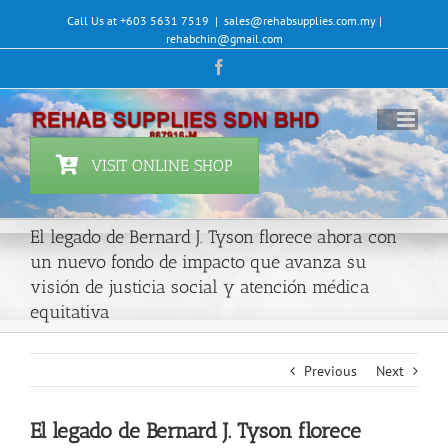
Skip
Call Us at +603 5631 7519
|
sales@rehabsupplies.com.my |
to
rehabchin@gmail.com
content
Facebook
VISIT ONLINE SHOP
El legado de Bernard J. Tyson florece ahora con
un nuevo fondo de impacto que avanza su
visión de justicia social y atención médica
equitativa
Previous
Next
El legado de Bernard J. Tyson florece