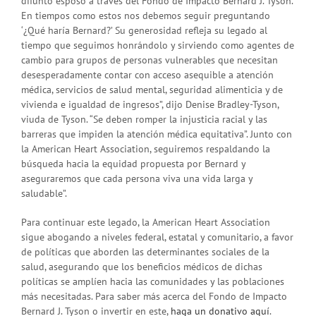
difunto esposo a través del Fondo de Impacto Bernard J. Tyson.
En tiempos como estos nos debemos seguir preguntando
‘¿Qué haría Bernard?’ Su generosidad refleja su legado al
tiempo que seguimos honrándolo y sirviendo como agentes de
cambio para grupos de personas vulnerables que necesitan
desesperadamente contar con acceso asequible a atención
médica, servicios de salud mental, seguridad alimenticia y de
vivienda e igualdad de ingresos”, dijo Denise Bradley-Tyson,
viuda de Tyson. “Se deben romper la injusticia racial y las
barreras que impiden la atención médica equitativa”. Junto con
la American Heart Association, seguiremos respaldando la
búsqueda hacia la equidad propuesta por Bernard y
aseguraremos que cada persona viva una vida larga y
saludable”.
Para continuar este legado, la American Heart Association
sigue abogando a niveles federal, estatal y comunitario, a favor
de políticas que aborden las determinantes sociales de la
salud, asegurando que los beneficios médicos de dichas
políticas se amplíen hacia las comunidades y las poblaciones
más necesitadas. Para saber más acerca del Fondo de Impacto
Bernard J. Tyson o invertir en este,
haga un donativo aquí
.